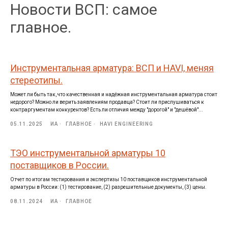
Новости ВСП: самое
главное.
Инструментальная арматура: ВСП и HAVI, меняя
стереотипы.
Может ли быть так, что качественная и надёжная инструментальная арматура стоит
недорого? Можно ли верить заявлениям продавца? Стоит ли прислушиваться к
контраргументам конкурентов? Есть ли отличия между "дорогой" и "дешёвой"...
05.11.2025
ИА
ГЛАВНОЕ
HAVI ENGINEERING
ТЭО инструментальной арматуры 10
поставщиков в России.
Отчет по итогам тестирования и экспертизы 10 поставщиков инструментальной
арматуры в России: (1) тестирование, (2) разрешительные документы, (3) цены.
08.11.2024
ИА
ГЛАВНОЕ