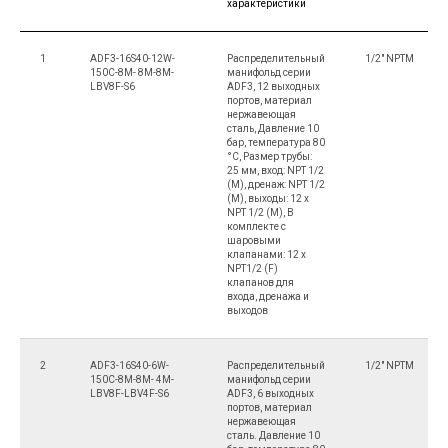
характеристики
1
ADF3-16S40-12W-
Распределительный
1/2" NPTM
150C-8M- 8M-8M-
манифольд серии
LBV8F-S6
ADF3, 12 выходных
портов, материал
нержавеющая
сталь, Давление 10
бар, температура 80
°C, Размер трубы:
25 мм, вход: NPT 1/2
(M), дренаж: NPT 1/2
(M), выходы: 12 x
NPT 1/2 (M), В
комплекте с
шаровыми
клапанами: 12 х
NPT1/2 (F)
клапанов для
входа, дренажа и
выходов
2
ADF3-16S40-6W-
Распределительный
1/2" NPTM
150C-8M-8M- 4M-
манифольд серии
LBV8F-LBV4F-S6
ADF3, 6 выходных
портов, материал
нержавеющая
сталь. Давление 10