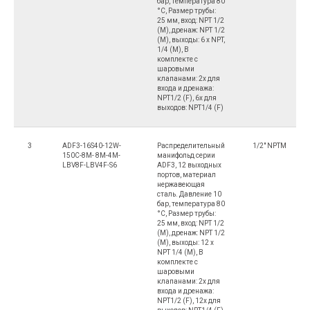
бар, температура 80
°C, Размер трубы:
25 мм, вход: NPT 1/2
(M), дренаж: NPT 1/2
(M), выходы: 6 x NPT,
1/4 (M), В
комплекте с
шаровыми
клапанами: 2х для
входа и дренажа:
NPT1/2 (F), 6х для
выходов: NPT1/4 (F)
3
ADF3-16S40-12W-
Распределительный
1/2" NPTM
150C-8M- 8M-4M-
манифольд серии
LBV8F-LBV4F-S6
ADF3, 12 выходных
портов, материал
нержавеющая
сталь. Давление 10
бар, температура 80
°C, Размер трубы:
25 мм, вход: NPT 1/2
(M), дренаж: NPT 1/2
(M), выходы: 12 x
NPT 1/4 (M), В
комплекте с
шаровыми
клапанами: 2х для
входа и дренажа:
NPT1/2 (F), 12х для