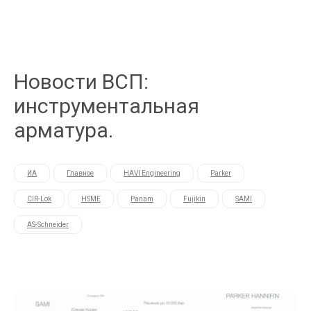
Новости ВСП:
инструментальная
арматура.
ИА
Главное
HAVI Engineering
Parker
CIR-Lok
HSME
Panam
Fujikin
SAMI
AS-Schneider