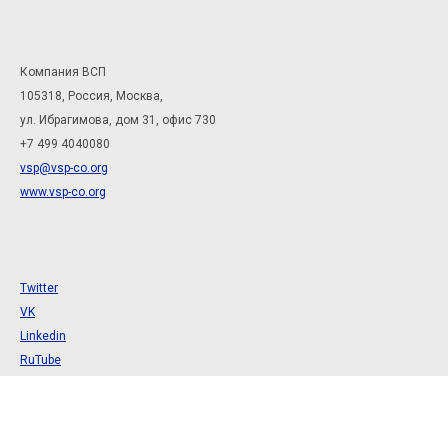
Компания ВСП
105318, Россия, Москва,
ул. Ибрагимова, дом 31, офис 730
+7 499 4040080
vsp@vsp-co.org
www.vsp-co.org
Twitter
VK
Linkedin
RuTube
Инструментальная арматура
Новости