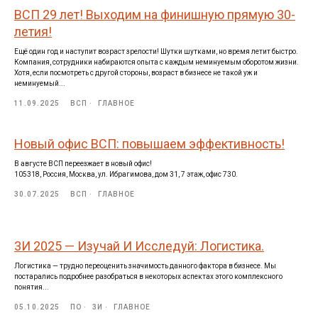
ВСП 29 лет! Выходим на финишную прямую 30-
летия!
Ещё один год и наступит возраст зрелости! Шутки шутками, но время летит быстро.
Компания, сотрудники набираются опыта с каждым неминуемым оборотом жизни.
Хотя, если посмотреть с другой стороны, возраст в бизнесе не такой уж и
неминуемый...
11.09.2025
ВСП
ГЛАВНОЕ
Новый офис ВСП: повышаем эффективность!
В августе ВСП переезжает в новый офис!
105318, Россия, Москва, ул. Ибрагимова, дом 31, 7 этаж, офис 730.
30.07.2025
ВСП
ГЛАВНОЕ
3И 2025 — Изучай И Исследуй: Логистика.
Логистика — трудно переоценить значимость данного фактора в бизнесе. Мы
постарались подробнее разобраться в некоторых аспектах этого комплексного
понятия...
05.10.2025
ПО
3И
ГЛАВНОЕ