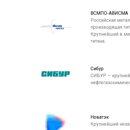
ВСМПО-АВИСМА
Российская метал
производящая тита
Крупнейший в ми
титана.
Сибур
СИБУР — крупней
нефтегазохимичес
Новатэк
Крупнейший нез