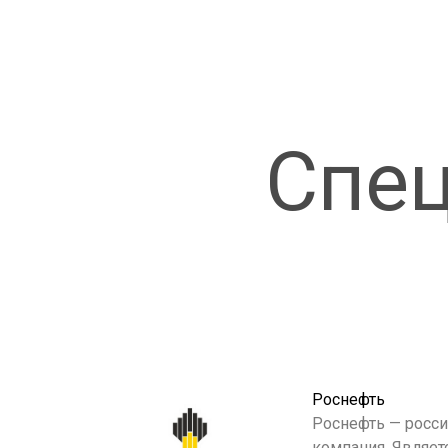
Спец
Роснефть
Роснефть — росси
компания. Являет