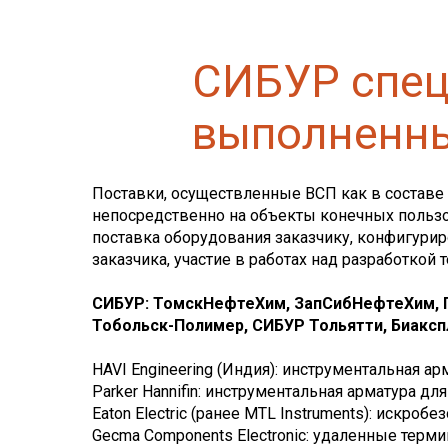
СИБУР спец
выполненны
Поставки, осуществленные ВСП как в составе 
непосредственно на объекты конечных пользо
поставка оборудования заказчику, конфигури
заказчика, участие в работах над разработкой
СИБУР: ТомскНефтеХим, ЗапСибНефтеХим, П
Тобольск-Полимер, СИБУР Тольятти, Биаксп
HAVI Engineering (Индия): инструментальная а
Parker Hannifin: инструментальная арматура 
Eaton Electric (ранее MTL Instruments): иск
Gecma Components Electronic: удаленные терми