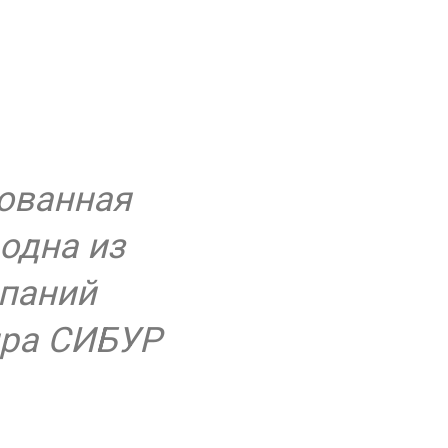
ованная
одна из
паний
ира СИБУР