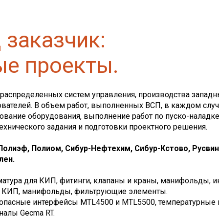
 заказчик:
е проекты.
распределенных систем управления, производства западных
вателей. В объем работ, выполненных ВСП, в каждом случ
рование оборудования, выполнение работ по пуско-наладк
 технического задания и подготовки проектного решения.
олиэф, Полиом, Сибур-Нефтехим, Сибур-Кстово, Русвин
лен.
рматура для КИП, фитинги, клапаны и краны, манифольды, и
для КИП, манифольды, фильтрующие элементы.
робезопасные интерфейсы MTL4500 и MTL5500, температурные
налы Gecma RT.