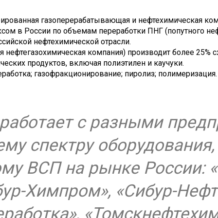
рированная газоперерабатывающая и нефтехимическая ком
м в России по объемам переработки ПНГ (попутного неф
ссийской нефтехимической отрасли.
я нефтегазохимическая компания) производит более 25% 
еских продуктов, включая полиэтилен и каучуки.
работка; газофракционирование; пиролиз; полимеризация.
работает с разными пред
ему спектру оборудования,
му ВСП на рынке России: «
бур-Химпром», «Сибур-Нефт
работка», «Томскнефтехим