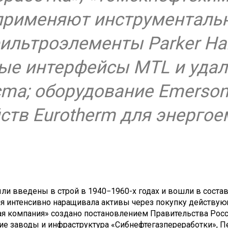
применяют инструментальн
ильтроэлементы Parker Han
ые интерфейсы MTL и уда
a; оборудование Emerson 
ств Eurotherm для энергое
и введены в строй в 1940−1960-х годах и вошли в соста
ния интенсивно наращивала активы через покупку действу
я компания» создано постановлением Правительства Росси
е заводы и инфраструктура «Сибнефтегазпереработки», 