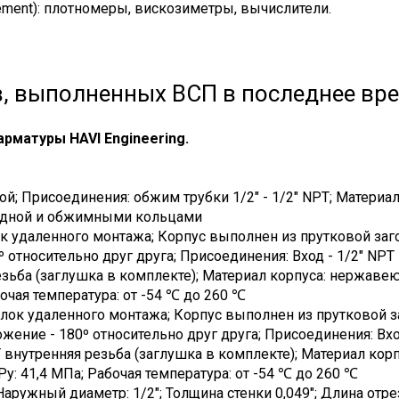
urement): плотномеры, вискозиметры, вычислители.
, выполненных ВСП в последнее вре
рматуры HAVI Engineering.
й; Присоединения: обжим трубки 1/2" - 1/2" NPT; Материал
акидной и обжимными кольцами
к удаленного монтажа; Корпус выполнен из прутковой заг
относительно друг друга; Присоединения: Вход - 1/2" NPT 
резьба (заглушка в комплекте); Материал корпуса: нержаве
очая температура: от -54 ℃ до 260 ℃
лок удаленного монтажа; Корпус выполнен из прутковой з
ение - 180º относительно друг друга; Присоединения: Вход
T внутренняя резьба (заглушка в комплекте); Материал корп
у: 41,4 МПа; Рабочая температура: от -54 ℃ до 260 ℃
аружный диаметр: 1/2"; Толщина стенки 0,049"; Длина отр