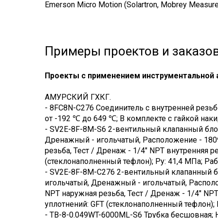
Emerson Micro Motion (Solartron, Mobrey Meas
Примеры проектов и заказов
Проекты с применением инструментальной а
АМУРСКИЙ ГХКГ.
- 8FC8N-C276 Соединитель с внутренней резьбо
от -192 ℃ до 649 ℃; В комплекте с гайкой н
- SV2E-8F-8M-S6 2-вентильный клапанный бло
Дренажный - игольчатый, Расположение - 180º 
резьба, Тест / Дренаж - 1/4" NPT внутренняя 
(стеклонаполненный тефлон); Ру: 41,4 МПа; Раб
- SV2E-8F-8M-С276 2-вентильный клапанный б
игольчатый, Дренажный - игольчатый, Располож
NPT наружная резьба, Тест / Дренаж - 1/4" NP
уплотнений: GFT (стеклонаполненный тефлон); Р
- TB-8-0.049WT-6000ML-S6 Трубка бесшовная; Н