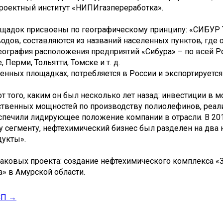
роектный институт «НИПИгазпереработка».
щадок присвоены по географическому принципу: «СИБУР Т
одов, составляются из названий населенных пунктов, где
еография расположения предприятий «Сибура» – по всей 
 Перми, Тольятти, Томске и т. д.
енных площадках, потребляется в России и экспортируется
т того, каким он был несколько лет назад: инвестиции в
твенных мощностей по производству полиолефинов, реал
спечили лидирующее положение компании в отрасли. В 20
у сегменту, нефтехимический бизнес был разделен на два
дукты».
наковых проекта: создание нефтехимического комплекса «
» в Амурской области.
СП →