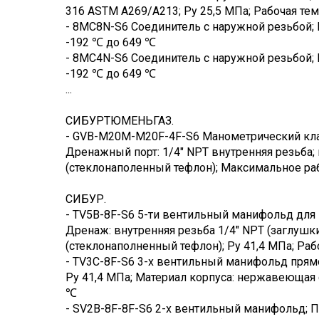
316 ASTM A269/A213; Ру 25,5 МПа; Рабочая тем
- 8MC8N-S6 Соединитель с наружной резьбой; П
-192 ℃ до 649 ℃
- 8MC4N-S6 Соединитель с наружной резьбой; П
-192 ℃ до 649 ℃
...
СИБУРТЮМЕНЬГАЗ.
- GVB-M20M-M20F-4F-S6 Манометрический клапа
Дренажный порт: 1/4" NPT внутренняя резьба; 
(стеклонаполенный тефлон); Максимальное раб
СИБУР.
- TV5B-8F-S6 5-ти вентильный манифольд для 
Дренаж: внутренняя резьба 1/4" NPT (заглушк
(стеклонаполненный тефлон); Ру 41,4 МПа; Рабо
- TV3C-8F-S6 3-х вентильный манифольд прямо
Ру 41,4 МПа; Материал корпуса: нержавеющая с
℃
- SV2B-8F-8F-S6 2-х вентильный манифольд; Пр