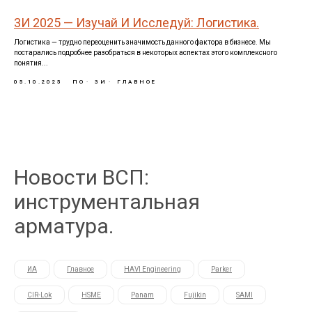
3И 2025 — Изучай И Исследуй: Логистика.
Логистика — трудно переоценить значимость данного фактора в бизнесе. Мы
постарались подробнее разобраться в некоторых аспектах этого комплексного
понятия...
05.10.2025
ПО
3И
ГЛАВНОЕ
Новости ВСП:
инструментальная
арматура.
ИА
Главное
HAVI Engineering
Parker
CIR-Lok
HSME
Panam
Fujikin
SAMI