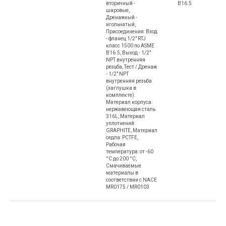
вторичный -
B16.5
шаровые,
Дренажный -
игольчатый,
Присоединения: Вход
- фланец 1/2" RTJ
класс 1500 по ASME
B16.5, Выход - 1/2"
NPT внутренняя
резьба, Тест / Дренаж
- 1/2" NPT
внутренняя резьба
(заглушка в
комплекте).
Материал корпуса:
нержавеющая сталь
316L, Материал
уплотнений:
GRAPHITE, Материал
седла: PCTFE,
Рабочая
температура: от -60
°С до 200 °С,
Смачиваемые
материалы в
соответствии с NACE
MR0175 / MR0103