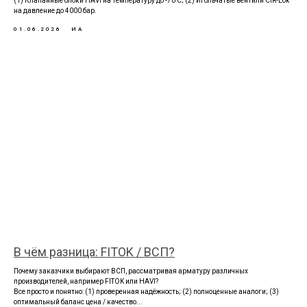
(1) Клапанные блоки HAVI на температуру до -70 С; (2) Игольчатые вентили CIR-Lok
на давление до 4000 бар.
01.06.2026
ИА
В чём разница: FITOK / ВСП?
Почему заказчики выбирают ВСП, рассматривая арматуру различных
производителей, например FITOK или HAVI?
Все просто и понятно: (1) проверенная надёжность; (2) полноценные аналоги; (3)
оптимальный баланс цена / качество...