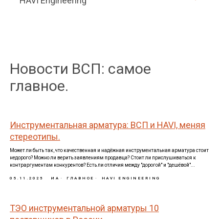
HAVI Engineering
Новости ВСП: самое
главное.
Инструментальная арматура: ВСП и HAVI, меняя
стереотипы.
Может ли быть так, что качественная и надёжная инструментальная арматура стоит
недорого? Можно ли верить заявлениям продавца? Стоит ли прислушиваться к
контраргументам конкурентов? Есть ли отличия между "дорогой" и "дешёвой"...
05.11.2025
ИА
ГЛАВНОЕ
HAVI ENGINEERING
ТЭО инструментальной арматуры 10