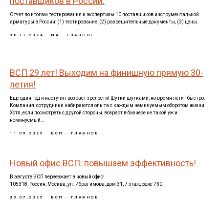
поставщиков в России.
Отчет по итогам тестирования и экспертизы 10 поставщиков инструментальной
арматуры в России: (1) тестирование, (2) разрешительные документы, (3) цены.
08.11.2024
ИА
ГЛАВНОЕ
ВСП 29 лет! Выходим на финишную прямую 30-
летия!
Ещё один год и наступит возраст зрелости! Шутки шутками, но время летит быстро.
Компания, сотрудники набираются опыта с каждым неминуемым оборотом жизни.
Хотя, если посмотреть с другой стороны, возраст в бизнесе не такой уж и
неминуемый...
11.09.2025
ВСП
ГЛАВНОЕ
Новый офис ВСП: повышаем эффективность!
В августе ВСП переезжает в новый офис!
105318, Россия, Москва, ул. Ибрагимова, дом 31, 7 этаж, офис 730.
30.07.2025
ВСП
ГЛАВНОЕ