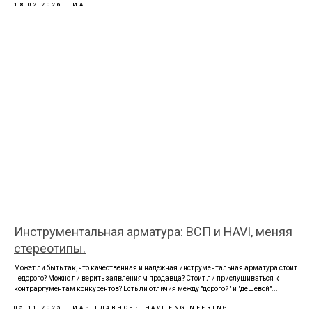
18.02.2026
ИА
Инструментальная арматура: ВСП и HAVI, меняя
стереотипы.
Может ли быть так, что качественная и надёжная инструментальная арматура стоит
недорого? Можно ли верить заявлениям продавца? Стоит ли прислушиваться к
контраргументам конкурентов? Есть ли отличия между "дорогой" и "дешёвой"...
05.11.2025
ИА
ГЛАВНОЕ
HAVI ENGINEERING