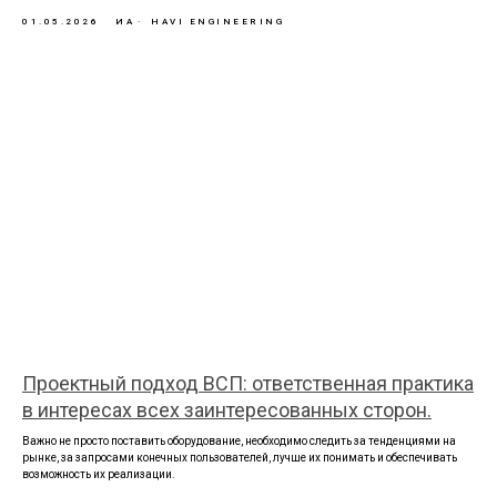
01.05.2026
ИА
HAVI ENGINEERING
Проектный подход ВСП: ответственная практика
в интересах всех заинтересованных сторон.
Важно не просто поставить оборудование, необходимо следить за тенденциями на
рынке, за запросами конечных пользователей, лучше их понимать и обеспечивать
возможность их реализации.