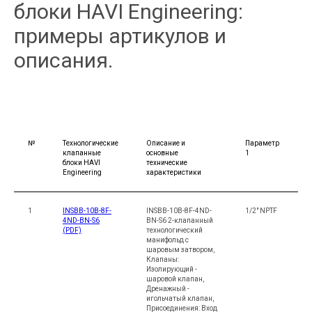
блоки HAVI Engineering:
примеры артикулов и
описания.
№
Технологические
Описание и
Параметр
П
клапанные
основные
1
2
блоки HAVI
технические
Engineering
характеристики
1
INSBB-10B-8F-
INSBB-10B-8F-4ND-
1/2" NPTF
1
4ND-BN-S6
BN-S6 2-клапанный
(PDF)
технологический
манифольд с
шаровым затвором,
Клапаны:
Изолирующий -
шаровой клапан,
Дренажный -
игольчатый клапан,
Присоединения: Вход