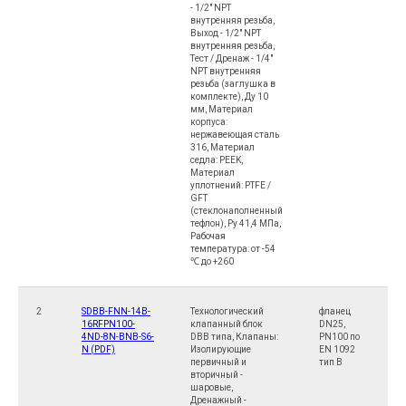
- 1/2" NPT
внутренняя резьба,
Выход - 1/2" NPT
внутренняя резьба,
Тест / Дренаж - 1/4"
NPT внутренняя
резьба (заглушка в
комплекте), Ду 10
мм, Материал
корпуса:
нержавеющая сталь
316, Материал
седла: PEEK,
Материал
уплотнений: PTFE /
GFT
(cтеклонаполненный
тефлон), Ру 41,4 МПа,
Рабочая
температура: от -54
℃ до +260
2
SDBB-FNN-14B-
Технологический
фланец
1
16RFPN100-
клапанный блок
DN25,
4ND-8N-BNB-S6-
DBB типа, Клапаны:
PN100 по
N (PDF)
Изолирующие
EN 1092
первичный и
тип B
вторичный -
шаровые,
Дренажный -