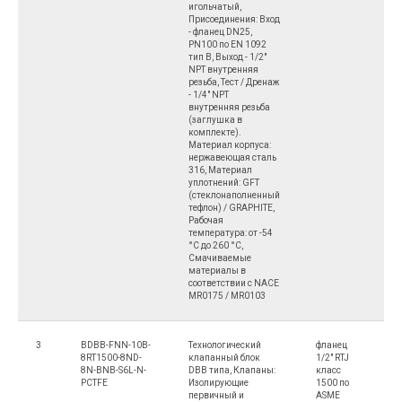
игольчатый,
Присоединения: Вход
- фланец DN25,
PN100 по EN 1092
тип B, Выход - 1/2"
NPT внутренняя
резьба, Тест / Дренаж
- 1/4" NPT
внутренняя резьба
(заглушка в
комплекте).
Материал корпуса:
нержавеющая сталь
316, Материал
уплотнений: GFT
(стеклонаполненный
тефлон) / GRAPHITE,
Рабочая
температура: от -54
°С до 260 °С,
Смачиваемые
материалы в
соответствии с NACE
MR0175 / MR0103
3
BDBB-FNN-10B-
Технологический
фланец
1
8RT1500-8ND-
клапанный блок
1/2" RTJ
8N-BNB-S6L-N-
DBB типа, Клапаны:
класс
PCTFE
Изолирующие
1500 по
первичный и
ASME