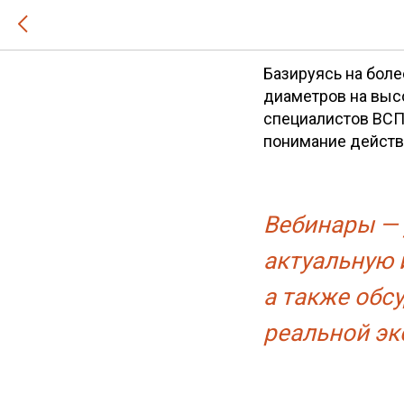
Вебинары
Базируясь на бол
диаметров на высо
специалистов ВСП
понимание действ
Вебинары — 
актуальную 
а также обс
реальной эк