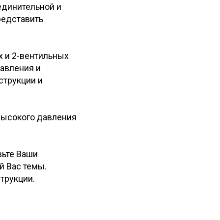
единительной и
редставить
х и 2-вентильных
авления и
струкции и
высокого давления
вьте Ваши
й Вас темы.
трукции.