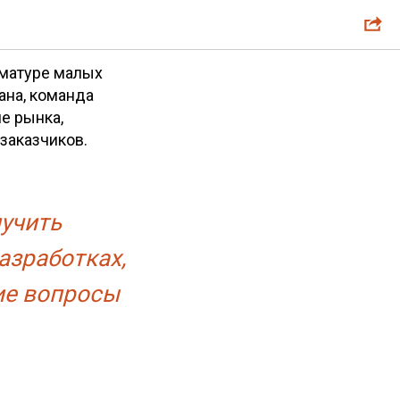
ь 2026.
рматуре малых
ана, команда
е рынка,
заказчиков.
учить
азработках,
ие вопросы