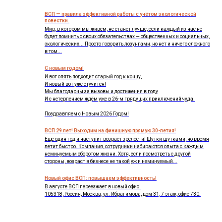
ВСП — правила эффективной работы с учётом экологической
повестки.
Мир, в котором мы живём, не станет лучше, если каждый из нас не
будет помнить о своих обязательствах — общественных и социальных,
экологических... Просто говорить лозунгами, но нет и ничего сложного
в том...
С новым годом!
И вот опять подходит старый год к концу,
И новый вот уже стучится!
Мы благодарны за вызовы и достижения в году
И с нетерпением ждём уже в 26-м грядущих приключений чуда!
Поздравляем с Новым 2026 Годом!
ВСП 29 лет! Выходим на финишную прямую 30-летия!
Ещё один год и наступит возраст зрелости! Шутки шутками, но время
летит быстро. Компания, сотрудники набираются опыта с каждым
неминуемым оборотом жизни. Хотя, если посмотреть с другой
стороны, возраст в бизнесе не такой уж и неминуемый...
Новый офис ВСП: повышаем эффективность!
В августе ВСП переезжает в новый офис!
105318, Россия, Москва, ул. Ибрагимова, дом 31, 7 этаж, офис 730.