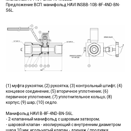
Предложение ВСП: манифольд HAVI INSBB-10B-8F-4ND-BN-
S6L.
(1) муфта рукоятки; (2) рукоятка; (3) контрольный штифт; (4)
концевое соединение; (5) вторичное уплотнение; (6)
первичное уплотнение; (7) уплотнительное кольцо; (8)
корпус; (9) шар; (10) седло.
Манифольд HAVI B-8F-4ND-BN-S6L.
- 2-клапанный манифольд с шаровым затвором;
- шаровой клапан - изолирующий с внутренним диаметром
шара 10 мм; игольчатый клапан - дренаж / продувка;