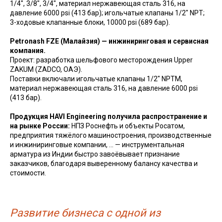
1/4", 3/8", 3/4", материал нержавеющая сталь 316, на
давление 6000 psi (413 бар); игольчатые клапаны 1/2" NPT;
3-ходовые клапанные блоки, 10000 psi (689 бар).
Petronash FZE (Малайзия) — инжиниринговая и сервисная
компания.
Проект: разработка шельфового месторождения Upper
ZAKUM (ZADCO, ОАЭ).
Поставки включали игольчатые клапаны 1/2" NPTM,
материал нержавеющая сталь 316, на давление 6000 psi
(413 бар).
Продукция HAVI Engineering получила распространение и
на рынке России:
НПЗ Роснефть и объекты Росатом,
предприятия тяжёлого машиностроения, производственные
и инжиниринговые компании, … — инструментальная
арматура из Индии быстро завоёвывает признание
заказчиков, благодаря выверенному балансу качества и
стоимости.
Развитие бизнеса с одной из