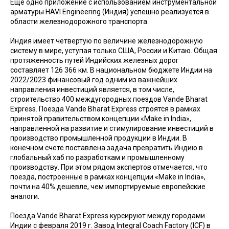
Еще одно приложение с использованием инструментальной
арматуры HAVI Engineering (Индия) успешно реализуется в
области железнодорожного транспорта.
Индия имеет четвертую по величине железнодорожную
систему в мире, уступая только США, России и Китаю. Общая
протяженность путей Индийских железных дорог
составляет 126 366 км. В национальном бюджете Индии на
2022/2023 финансовый год одним из важнейших
направления инвестиций является, в том числе,
строительство 400 междугородных поездов Vande Bharat
Express. Поезда Vande Bharat Express строятся в рамках
принятой правительством концепции «Make in India»,
направленной на развитие и стимулирование инвестиций в
производство промышленной продукции в Индии. В
конечном счете поставлена задача превратить Индию в
глобальный хаб по разработкам и промышленному
производству. При этом рядом экспертов отмечается, что
поезда, построенные в рамках концепции «Make in India»,
почти на 40% дешевле, чем импортируемые европейские
аналоги.
Поезда Vande Bharat Express курсируют между городами
Индии с февраля 2019 г. Завод Integral Coach Factory (ICF) в