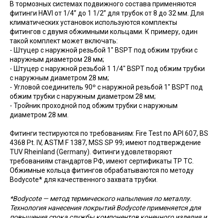
В тормозных системах подвижного состава применяются
фитинги HAVI от 1/4’’ до 1 1/2’’ для трубок от 8 до 32 мм. Для
климатических установок используются комплекты
фитингов с двумя обжимными кольцами. К примеру, один
такой комплект может включать:
- Штуцер с наружной резьбой 1" BSPT под обжим трубки с
наружным диаметром 28 мм;
- Штуцер с наружной резьбой 1 1/4" BSPT под обжим трубки
с наружным диаметром 28 мм;
- Угловой соединитель 90º с наружной резьбой 1" BSPT под
обжим трубки с наружным диаметром 28 мм;
- Тройник проходной под обжим трубки с наружным
диаметром 28 мм.
Фитинги тестируются по требованиям: Fire Test по API 607, BS
4368 Pt. IV, ASTM F 1387, MSS SP 99; имеют подтверждение
TUV Rheinland (Germany). Фитинги удовлетворяют
требованиям стандартов РФ, имеют сертификаты ТР ТС.
Обжимные кольца фитингов обрабатываются по методу
Bodycote* для качественного захвата трубки.
*Bodycote — метод термического напыления по металлу.
Технология нанесения покрытий Bodycote применяется для
повышения срока службы компонентов конечного изделия и