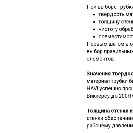
При выборе трубк
твердость ма
толщину стенк
чистоту обраб
совместимост
Первым шагом в о
выбор правильных 
элементов.
Значения твердо
материал трубки б
HAVI успешно про
Виккерсу до 200HV
Толщина стенки 
стенки обеспечив
рабочему давлени