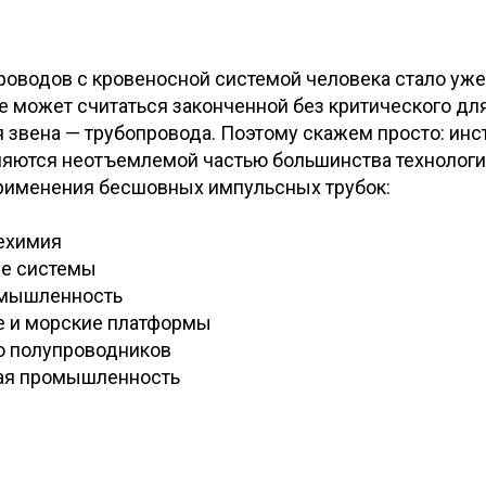
роводов с кровеносной системой человека стало уж
е может считаться законченной без критического дл
 звена — трубопровода. Поэтому скажем просто: ин
вляются неотъемлемой частью большинства технолог
рименения бесшовных импульсных трубок:
ехимия
ие системы
мышленность
е и морские платформы
о полупроводников
ая промышленность