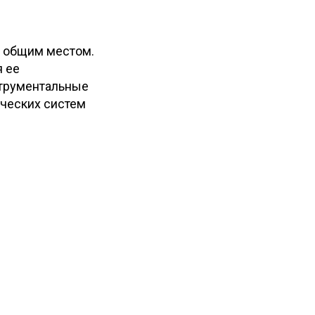
е общим местом.
я ее
струментальные
ических систем