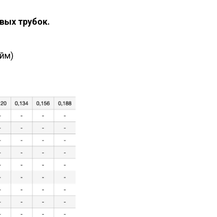
вых трубок.
юйм)