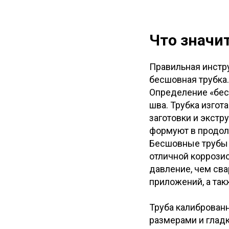
Что значи
Правильная инстр
бесшовная трубка.
Определение «бесш
шва. Трубка изгот
заготовки и экстр
формуют в продол
Бесшовные трубы 
отличной коррози
давление, чем сва
приложений, а так
Труба калиброванн
размерами и глад