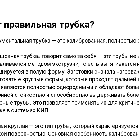
т правильная трубка?
ументальная трубка — это калиброванная, полностью
овная трубка» говорит само за себя — эти трубы не
авливается методом экструзии, то есть вытягивается 
удируется в полую форму. Заготовки сначала нагреваю
говатые круглые формы, которые проходят дальнейш
являются полностью однородными и обладают боль
онной стойкостью и способностью выдерживать бол
рные трубы. Это позволяет применять их для крити
же в системах КИП.
ая круглая — это тип трубы, который характеризуетс
кой поверхностью. Основная особенность калиброван