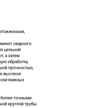
 отожженная,
 имеют сварного
из цельной
т, а затем
ую обработку.
шой прочностью,
ее высокое
чески важных
я более точными
ной круглой трубы