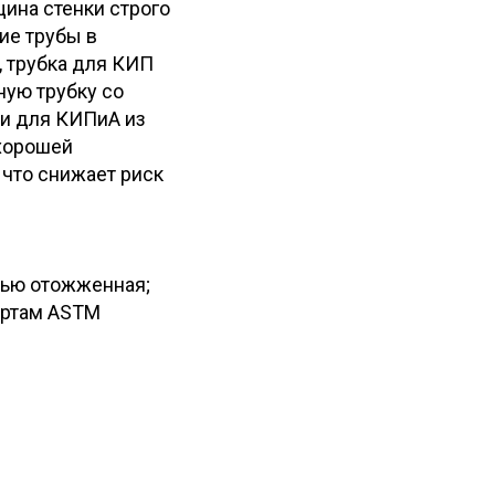
щина стенки строго
ие трубы в
, трубка для КИП
ную трубку со
ки для КИПиА из
 хорошей
 что снижает риск
тью отожженная;
артам ASTM