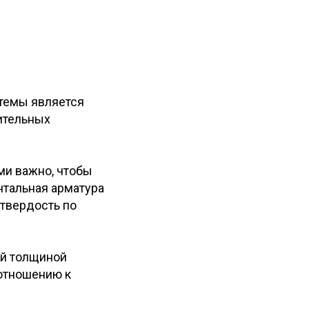
темы является
ительных
ми важно, чтобы
нтальная арматура
твердость по
ой толщиной
 отношению к