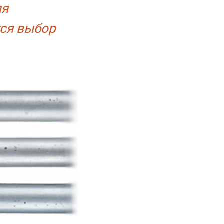
ля
тся выбор