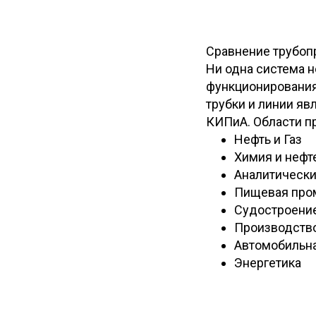
Сравнение трубоп
Ни одна система н
функционирования
трубки и линии я
КИПиА. Области п
Нефть и Газ
Химия и нефт
Аналитическ
Пищевая про
Судостроени
Производств
Автомобильн
Энергетика