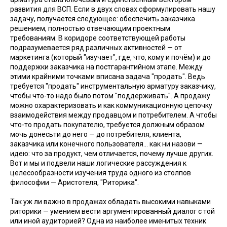
развития для ВСП. Если в двух словах сформулировать нашу
задачу, получается следующее: обеспечить заказчика
решением, полностью отвечающим проектным
требованиям. В коридоре соответствующей работы
подразумевается ряд различных активностей — от
маркетинга (который "изучает", где, что, кому и почём) и до
поддержки заказчика на постгарантийном этапе. Между
этими крайними точками вписана задача "продать". Ведь
требуется "продать" инструментальную арматуру заказчику,
чтобы что-то надо было потом "поддерживать". А продажу
можно охарактеризовать и как коммуникационную цепочку
взаимодействия между продавцом и потребителем. А чтобы
что-то продать покупателю, требуется должным образом
мочь донесьти до него — до потребителя, клиента,
заказчика или конечного пользователя... как ни назови —
идею: что за продукт, чем отличается, почему лучше других.
Вот и мы и подвели наши логические рассуждения к
целесообразности изучения труда одного из столпов
философии — Аристотеля, "Риторика".
Так уж ли важно в продажах обладать высокими навыками
риторики — умением вести аргументированный диалог с той
или иной аудиторией? Одна из наиболее именитых техник