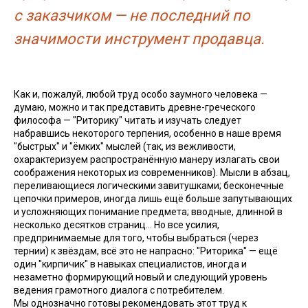
с заказчиком — не последний по
значимости инструмент продавца.
Как и, пожалуй, любой труд особо заумного человека —
думаю, можно и так представить древне-греческого
философа — "Риторику" читать и изучать следует
набравшись некоторого терпения, особенно в наше время
"быстрых" и "ёмких" мыслей (так, из вежливости,
охарактеризуем распространённую манеру излагать свои
соображения некоторых из современников). Мысли в абзац,
переливающиеся логическими завитушками; бесконечные
цепочки примеров, иногда лишь ещё больше запутывающих
и усложняющих понимание предмета; вводные, длинной в
несколько десятков страниц... Но все усилия,
предпринимаемые для того, чтобы выбраться (через
тернии) к звёздам, всё это не напрасно: "Риторика" — ещё
один "кирпичик" в навыках специалистов, иногда и
незаметно формирующий новый и следующий уровень
ведения грамотного диалога с потребителем.
Мы однозначно готовы рекомендовать этот труд к